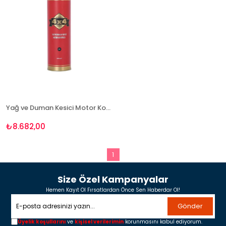
Yağ ve Duman Kesici Motor Koruyucu 600 ml - 24 Adet Avantaj Paketi
₺8.682,00
1
Size Özel Kampanyalar
Hemen Kayıt Ol Fırsatlardan Önce Sen Haberdar Ol!
Gönder
Üyelik koşullarını
ve
kişisel verilerimin
korunmasını kabul ediyorum.